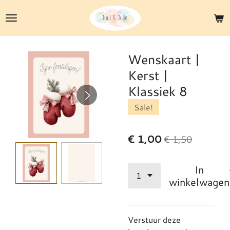
Ga
direct
naar
de
Wenskaart |
hoofdinhoud
Kerst |
Klassiek 8
Sale!
€ 1,00
€ 1,50
In
winkelwagen
Verstuur deze