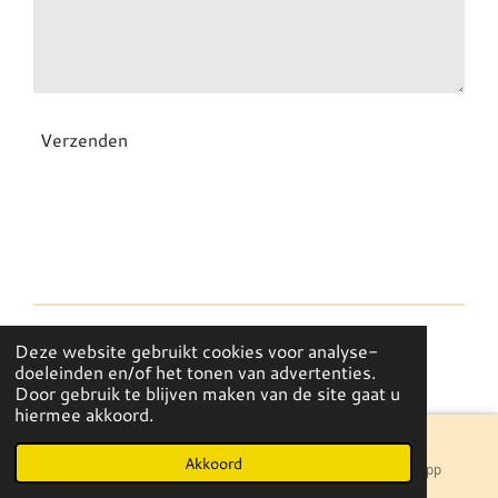
Verzenden
Deze website gebruikt cookies voor analyse-
© 2021 - 2026 Juul & Julie
doeleinden en/of het tonen van advertenties.
Powered by
JouwWeb
Door gebruik te blijven maken van de site gaat u
hiermee akkoord.
Akkoord
E-mailadres
Instagram
WhatsApp