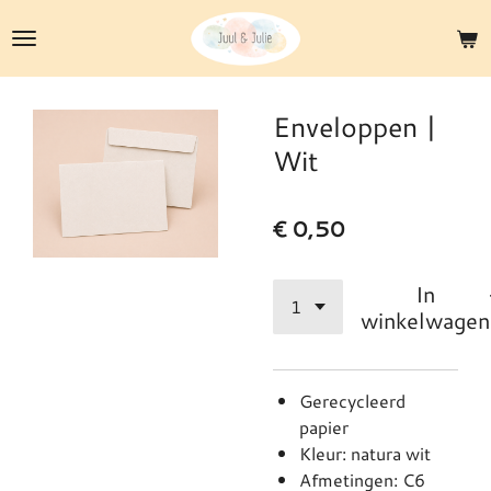
Ga
direct
naar
de
Enveloppen |
hoofdinhoud
Wit
€ 0,50
In
winkelwagen
Gerecycleerd
papier
Kleur: natura wit
Afmetingen: C6