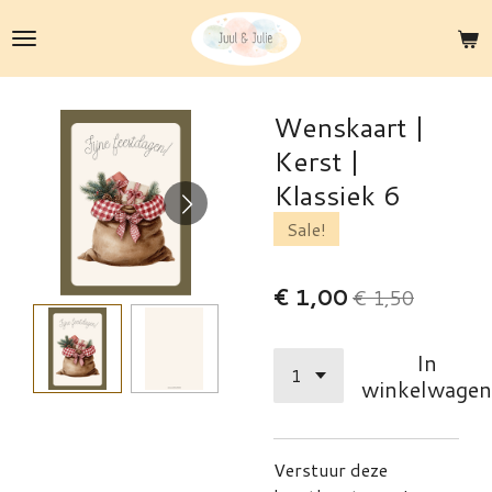
Ga
direct
naar
de
Wenskaart |
hoofdinhoud
Kerst |
Klassiek 6
Sale!
€ 1,00
€ 1,50
In
winkelwagen
Verstuur deze