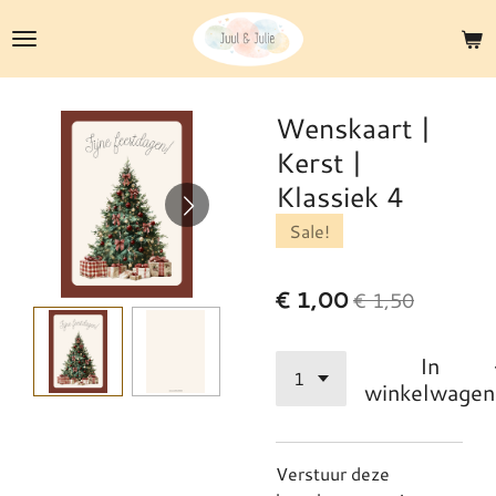
Ga
direct
naar
de
Wenskaart |
hoofdinhoud
Kerst |
Klassiek 4
Sale!
€ 1,00
€ 1,50
In
winkelwagen
Verstuur deze