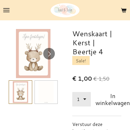
Ga
direct
naar
de
Wenskaart |
hoofdinhoud
Kerst |
Beertje 4
Sale!
€ 1,00
€ 1,50
In
winkelwagen
Verstuur deze