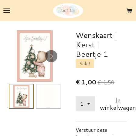
Ga
direct
naar
de
Wenskaart |
hoofdinhoud
Kerst |
Beertje 1
Sale!
€ 1,00
€ 1,50
In
winkelwagen
Verstuur deze