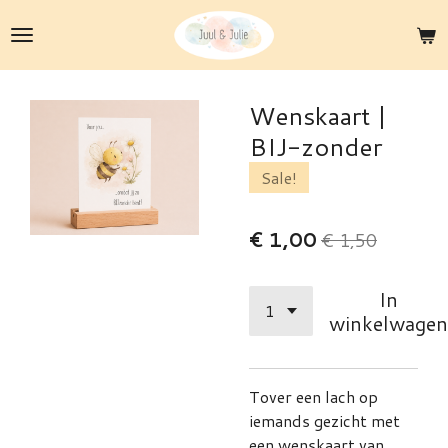
Ga
direct
naar
de
Wenskaart |
hoofdinhoud
BIJ-zonder
Sale!
€ 1,00
€ 1,50
In
winkelwagen
Tover een lach op
iemands gezicht met
een wenskaart van