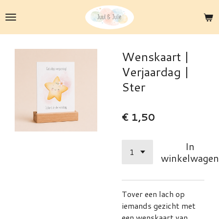
Ga
direct
naar
de
Wenskaart |
hoofdinhoud
Verjaardag |
Ster
€ 1,50
In
winkelwagen
Tover een lach op
iemands gezicht met
een wenskaart van