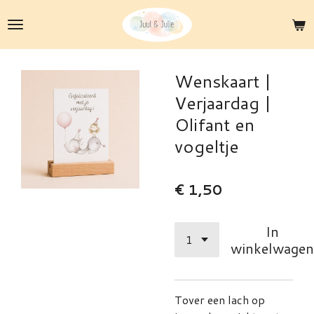
Ga
direct
naar
de
Wenskaart |
hoofdinhoud
Verjaardag |
Olifant en
vogeltje
€ 1,50
In
winkelwagen
Tover een lach op