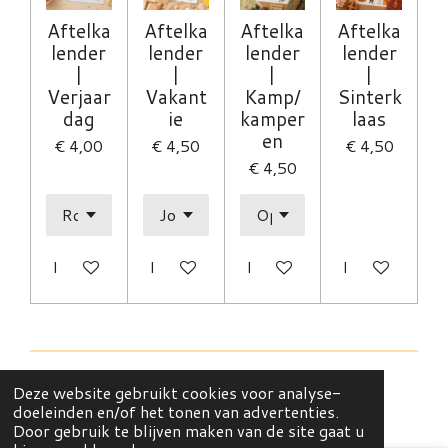
Aftelka
Aftelka
Aftelka
Aftelka
lender
lender
lender
lender
|
|
|
|
Verjaar
Vakant
Kamp/
Sinterk
dag
ie
kamper
laas
en
€ 4,00
€ 4,50
€ 4,50
€ 4,50
In winkelwagen
In winkelwagen
In winkelwagen
In winkelwag
Deze website gebruikt cookies voor analyse-
© 2021 - 2026 Juul & Julie
doeleinden en/of het tonen van advertenties.
Powered by
JouwWeb
Door gebruik te blijven maken van de site gaat u