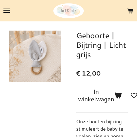
Ga
direct
naar
de
Geboorte |
hoofdinhoud
Bijtring | Licht
grijs
€ 12,00
In
winkelwagen
Onze houten bijtring
stimuleert de baby te
voelen, zien en horen.