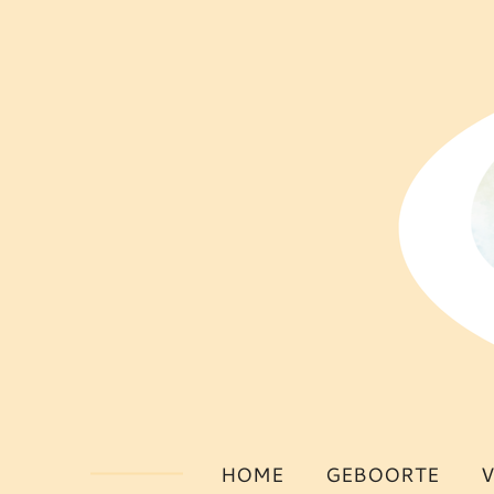
Ga
direct
naar
de
hoofdinhoud
HOME
GEBOORTE
V