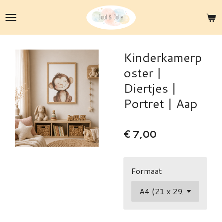
Ga
direct
naar
de
Kinderkamerp
hoofdinhoud
oster |
Diertjes |
Portret | Aap
€ 7,00
Formaat