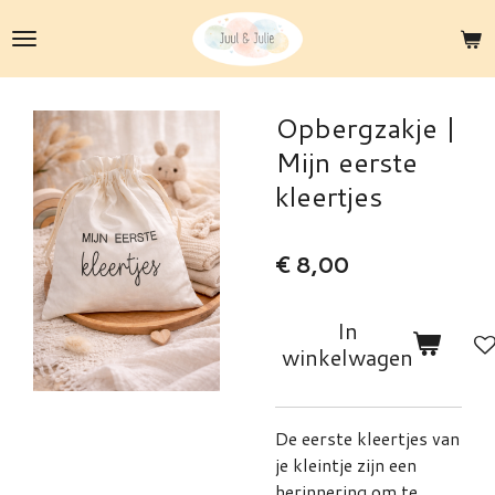
Ga
direct
naar
de
Opbergzakje |
hoofdinhoud
Mijn eerste
kleertjes
€ 8,00
In
winkelwagen
De eerste kleertjes van
je kleintje zijn een
herinnering om te