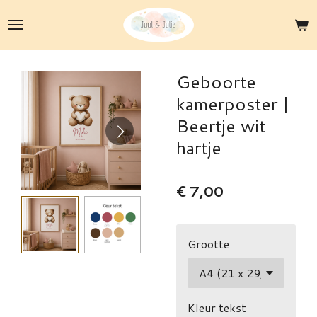
Ga
direct
naar
de
Geboorte
hoofdinhoud
kamerposter |
Beertje wit
hartje
€ 7,00
Grootte
Kleur tekst