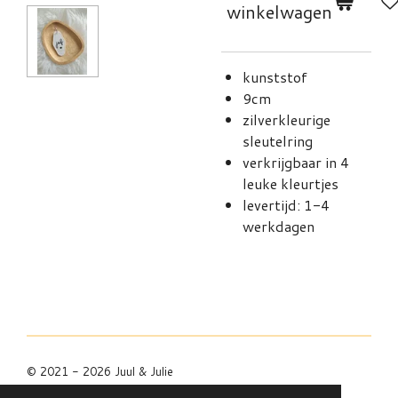
winkelwagen
kunststof
9cm
zilverkleurige
sleutelring
verkrijgbaar in 4
leuke kleurtjes
levertijd: 1-4
werkdagen
© 2021 - 2026 Juul & Julie
Powered by
JouwWeb