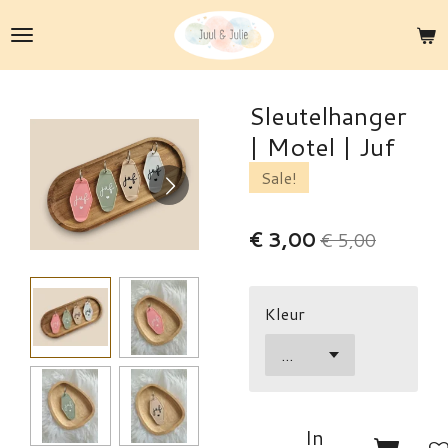
Ga
direct
naar
de
Sleutelhanger
hoofdinhoud
| Motel | Juf
Sale!
€ 3,00
€ 5,00
Kleur
In