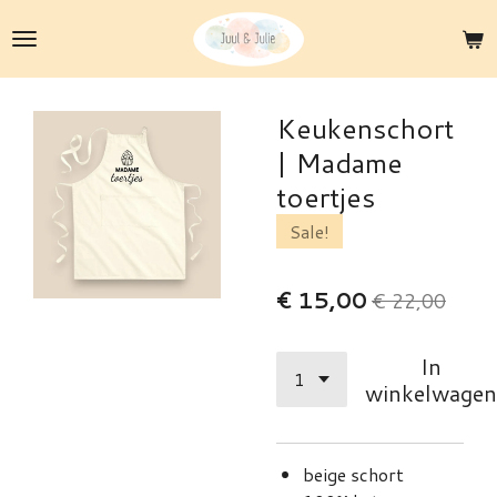
Ga
direct
naar
de
Keukenschort
hoofdinhoud
| Madame
toertjes
Sale!
€ 15,00
€ 22,00
In
winkelwagen
beige schort