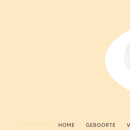
Ga
direct
naar
de
hoofdinhoud
HOME
GEBOORTE
V