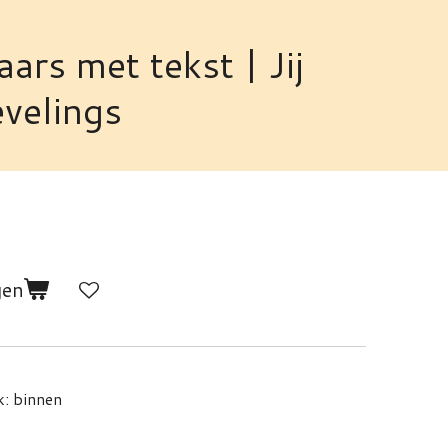
ars met tekst | Jij
evelings
gen
k: binnen