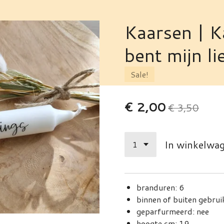
Kaarsen | Ka
bent mijn li
Sale!
€ 2,00
€ 3,50
In winkelwa
branduren: 6
binnen of buiten gebrui
geparfurmeerd: nee
hoogte cm: 19