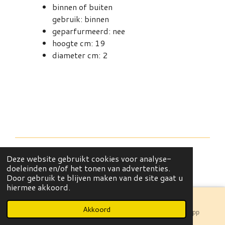
binnen of buiten
gebruik: binnen
geparfurmeerd: nee
hoogte cm: 19
diameter cm: 2
Deze website gebruikt cookies voor analyse-
© 2021 - 2026 Juul & Julie
doeleinden en/of het tonen van advertenties.
Powered by
JouwWeb
Door gebruik te blijven maken van de site gaat u
hiermee akkoord.
Akkoord
E-mailadres
Instagram
WhatsApp