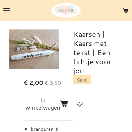
Ga
direct
naar
de
Kaarsen |
hoofdinhoud
Kaars met
tekst | Een
lichtje voor
jou
Sale!
€ 2,00
€ 3,50
In
winkelwagen
branduren: 6