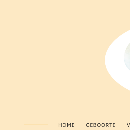
Ga
direct
naar
de
hoofdinhoud
HOME
GEBOORTE
V