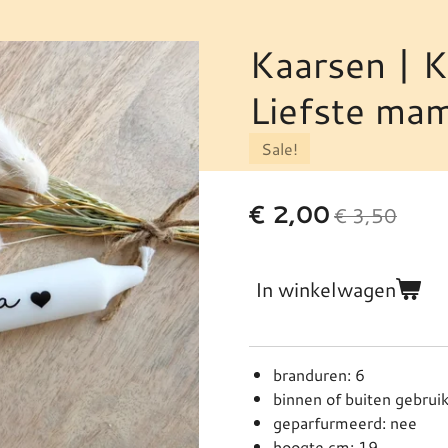
Kaarsen | K
Liefste ma
Sale!
€ 2,00
€ 3,50
In winkelwagen
branduren: 6
binnen of buiten gebruik
geparfurmeerd: nee
hoogte cm: 19