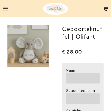
Ga
direct
naar
de
Geboorteknuf
hoofdinhoud
fel | Olifant
€ 28,00
Naam
Geboortedatum
Gewicht