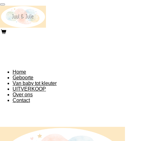
Ga
direct
naar
de
hoofdinhoud
Home
Geboorte
Van baby tot kleuter
UITVERKOOP
Over ons
Contact