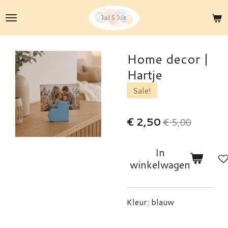
Ga
direct
naar
de
Home decor |
hoofdinhoud
Hartje
Sale!
€ 2,50
€ 5,00
In
winkelwagen
Kleur: blauw