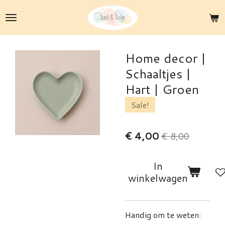
Ga
direct
naar
de
Home decor |
hoofdinhoud
Schaaltjes |
Hart | Groen
Sale!
€ 4,00
€ 8,00
In
winkelwagen
Handig om te weten: