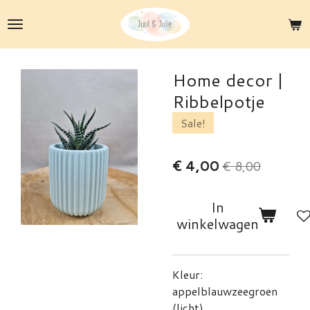
Ga
direct
naar
de
Home decor |
hoofdinhoud
Ribbelpotje
Sale!
€ 4,00
€ 8,00
In
winkelwagen
Kleur:
appelblauwzeegroen
(licht)