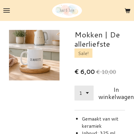
Ga
direct
naar
de
Mokken | De
hoofdinhoud
allerliefste
Sale!
€ 6,00
€ 10,00
In
winkelwagen
Gemaakt van wit
keramiek
Inhoud: 325 ml