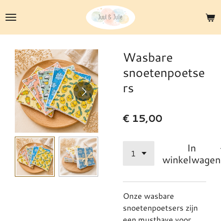
Ga
direct
naar
de
Wasbare
hoofdinhoud
snoetenpoetse
rs
€ 15,00
In
winkelwagen
Onze wasbare
snoetenpoetsers zijn
een musthave voor